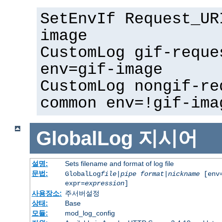
SetEnvIf Request_UR
image
CustomLog gif-reque
env=gif-image
CustomLog nongif-re
common env=!gif-ima
GlobalLog
지시어
설명:
Sets filename and format of log file
문법:
GlobalLog
file
|
pipe
format
|
nickname
[env=
expr=
expression
]
사용장소:
주서버설정
상태:
Base
모듈:
mod_log_config