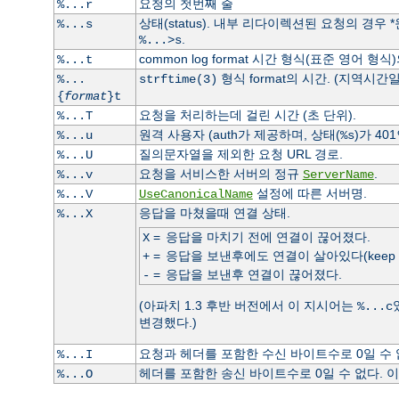
요청의 첫번째 줄
%...r
상태(status). 내부 리다이렉션된 요청의 경우
%...s
.
%...>s
common log format 시간 형식(표준 영어 형식
%...t
형식 format의 시간. (지역시간일
%...
strftime(3)
{
format
}t
요청을 처리하는데 걸린 시간 (초 단위).
%...T
원격 사용자 (auth가 제공하며, 상태(
)가 40
%...u
%s
질의문자열을 제외한 요청 URL 경로.
%...U
요청을 서비스한 서버의 정규
.
%...v
ServerName
설정에 따른 서버명.
%...V
UseCanonicalName
응답을 마쳤을때 연결 상태.
%...X
=
응답을 마치기 전에 연결이 끊어졌다.
X
=
응답을 보낸후에도 연결이 살아있다(keep ali
+
=
응답을 보낸후 연결이 끊어졌다.
-
(아파치 1.3 후반 버전에서 이 지시어는
%...c
변경했다.)
요청과 헤더를 포함한 수신 바이트수로 0일 수
%...I
헤더를 포함한 송신 바이트수로 0일 수 없다.
%...O