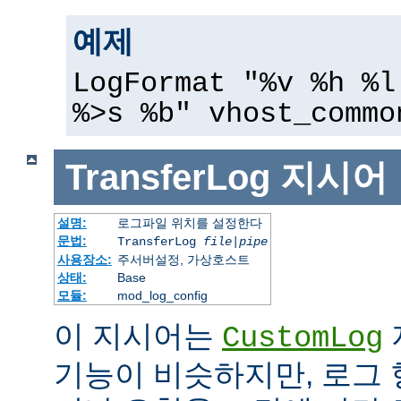
예제
LogFormat "%v %h %l
%>s %b" vhost_commo
TransferLog
지시어
설명:
로그파일 위치를 설정한다
문법:
TransferLog
file
|
pipe
사용장소:
주서버설정, 가상호스트
상태:
Base
모듈:
mod_log_config
이 지시어는
CustomLog
기능이 비슷하지만, 로그