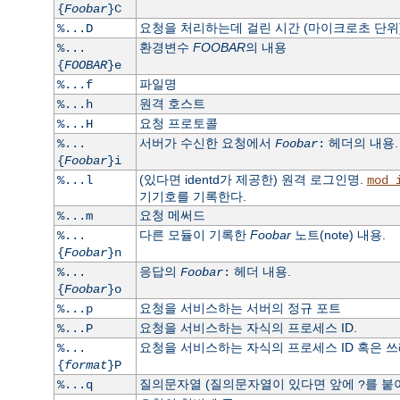
{
Foobar
}C
요청을 처리하는데 걸린 시간 (마이크로초 단위)
%...D
환경변수
FOOBAR
의 내용
%...
{
FOOBAR
}e
파일명
%...f
원격 호스트
%...h
요청 프로토콜
%...H
서버가 수신한 요청에서
헤더의 내용.
%...
Foobar
:
{
Foobar
}i
(있다면 identd가 제공한) 원격 로그인명.
%...l
mod_
기기호를 기록한다.
요청 메써드
%...m
다른 모듈이 기록한
Foobar
노트(note) 내용.
%...
{
Foobar
}n
응답의
헤더 내용.
%...
Foobar
:
{
Foobar
}o
요청을 서비스하는 서버의 정규 포트
%...p
요청을 서비스하는 자식의 프로세스 ID.
%...P
요청을 서비스하는 자식의 프로세스 ID 혹은 쓰레드
%...
{
format
}P
질의문자열 (질의문자열이 있다면 앞에
를 붙
%...q
?