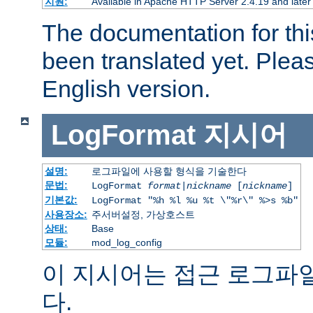
지원:
Available in Apache HTTP Server 2.4.19 and later
The documentation for thi
been translated yet. Plea
English version.
LogFormat
지시어
설명:
로그파일에 사용할 형식을 기술한다
문법:
LogFormat
format
|
nickname
[
nickname
]
기본값:
LogFormat "%h %l %u %t \"%r\" %>s %b"
사용장소:
주서버설정, 가상호스트
상태:
Base
모듈:
mod_log_config
이 지시어는 접근 로그파
다.