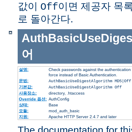
값이
이면 제공자 목
Off
로 돌아간다.
AuthBasicUseDiges
어
설명:
Check passwords against the authentication p
force instead of Basic Authentication.
문법:
AuthBasicUseDigestAlgorithm MD5|Off
기본값:
AuthBasicUseDigestAlgorithm Off
사용장소:
directory, .htaccess
Override 옵션:
AuthConfig
상태:
Base
모듈:
mod_auth_basic
지원:
Apache HTTP Server 2.4.7 and later
The documentation for thi