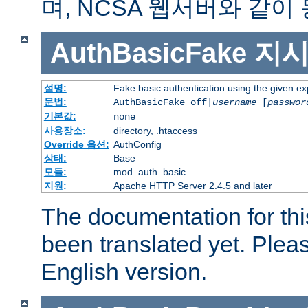
며, NCSA 웹서버와 같이
AuthBasicFake
지
설명:
Fake basic authentication using the given 
문법:
AuthBasicFake off|
username
[
passwor
기본값:
none
사용장소:
directory, .htaccess
Override 옵션:
AuthConfig
상태:
Base
모듈:
mod_auth_basic
지원:
Apache HTTP Server 2.4.5 and later
The documentation for thi
been translated yet. Plea
English version.