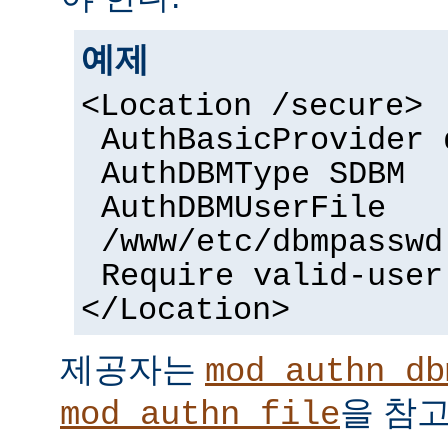
예제
<Location /secure>
AuthBasicProvider 
AuthDBMType SDBM
AuthDBMUserFile
/www/etc/dbmpasswd
Require valid-user
</Location>
제공자는
mod_authn_db
을 참고
mod_authn_file